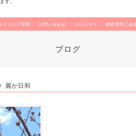
ます。
ルティング実績
お問い合わせ
カレンダー
相模原商工会
ブログ
麗か日和
9